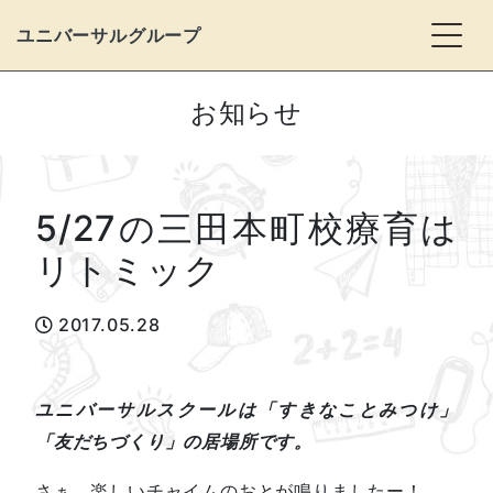
Togg
ユニバーサルグループ
お知らせ
5/27の三田本町校療育は
リトミック
2017.05.28
ユニバーサルスクールは「すきなことみつけ」
「友だちづくり」の居場所です。
さぁ、楽しいチャイムのおとが鳴りましたー！