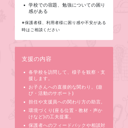
学校での宿題、勉強についての困り
感がある
※保護者様、利用者様に困り感や不安がある
時はご相談ください
支援の内容
各学校を訪問して、様子を観察・支
援します。
お子さんへの直接的な関わり。(遊
び・活動のサポート)
担任や支援員への関わり方の助言。
環境づくり(座る位置・教材・声か
けなど)の工夫提案。
保護者へのフィードバックや相談対