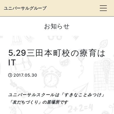
Togg
ユニバーサルグループ
お知らせ
5.29三田本町校の療育は
IT
2017.05.30
ユニバーサルスクールは「すきなことみつけ」
「友だちづくり」の居場所です