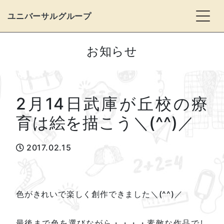
Togg
ユニバーサルグループ
お知らせ
2月14日武庫が丘校の療
育は絵を描こう＼(^^)／
2017.02.15
色がきれいで楽しく創作できました＼(^^)／
最後まで色を選びながら・・・・素敵な作品でし