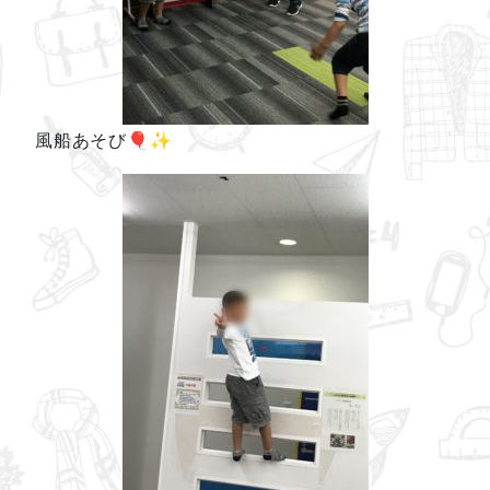
風船あそび🎈✨